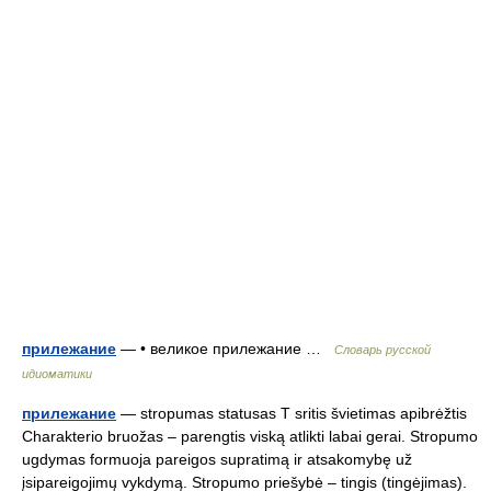
прилежание
— • великое прилежание …
Словарь русской
идиоматики
прилежание
— stropumas statusas T sritis švietimas apibrėžtis
Charakterio bruožas – parengtis viską atlikti labai gerai. Stropumo
ugdymas formuoja pareigos supratimą ir atsakomybę už
įsipareigojimų vykdymą. Stropumo priešybė – tingis (tingėjimas).