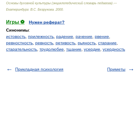
Основы духовной культуры (энциклопедический словарь педагога).—
Екатеринбург
.
В.С. Безрукова
.
2000
.
Игры ⚽
Нужен реферат?
Синонимы
:
истовость
,
прилежность
,
радение
,
рачение
,
рвение
,
ревностность
,
ревность
,
ретивость
,
рьяность
,
старание
,
старательность
,
трудолюбие
,
тщание
,
усердие
,
усердность
Прикладная психология
Приметы