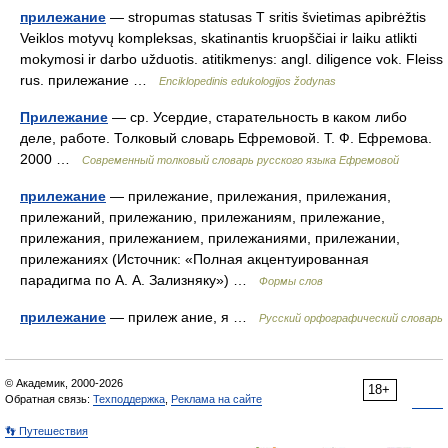
прилежание
— stropumas statusas T sritis švietimas apibrėžtis
Veiklos motyvų kompleksas, skatinantis kruopščiai ir laiku atlikti
mokymosi ir darbo užduotis. atitikmenys: angl. diligence vok. Fleiss
rus. прилежание …
Enciklopedinis edukologijos žodynas
Прилежание
— ср. Усердие, старательность в каком либо
деле, работе. Толковый словарь Ефремовой. Т. Ф. Ефремова.
2000 …
Современный толковый словарь русского языка Ефремовой
прилежание
— прилежание, прилежания, прилежания,
прилежаний, прилежанию, прилежаниям, прилежание,
прилежания, прилежанием, прилежаниями, прилежании,
прилежаниях (Источник: «Полная акцентуированная
парадигма по А. А. Зализняку») …
Формы слов
прилежание
— прилеж ание, я …
Русский орфографический словарь
© Академик, 2000-2026
18+
Обратная связь:
Техподдержка
,
Реклама на сайте
👣 Путешествия