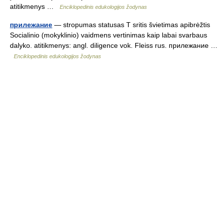
atitikmenys …
Enciklopedinis edukologijos žodynas
прилежание
— stropumas statusas T sritis švietimas apibrėžtis
Socialinio (mokyklinio) vaidmens vertinimas kaip labai svarbaus
dalyko. atitikmenys: angl. diligence vok. Fleiss rus. прилежание …
Enciklopedinis edukologijos žodynas